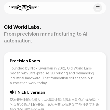
Skip to content
Email Old World Labs
Old World Labs.
Send your automation goal, current system, constraints,
From precision manufacturing to AI
and timeline to info@oldworldlabs.com.
automation.
info@oldworldlabs.com
Precision Roots
首页
Founded by Nick Liverman in 2012, Old World Labs
关于我们
began with ultra-precise 3D printing and demanding
服务
industrial hardware. That foundation still shapes our
博客
automation work today.
联系我们
关于Nick Liverman
12岁开始制作机器人，从编写计算机脚本自动化在线游戏中
的采矿和物品制作开始。这些早期经验激发了他将数字对象
转化为物理产品的兴趣。