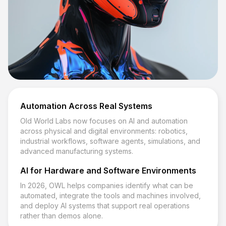
Automation Across Real Systems
Old World Labs now focuses on AI and automation
across physical and digital environments: robotics,
industrial workflows, software agents, simulations, and
advanced manufacturing systems.
AI for Hardware and Software Environments
In 2026, OWL helps companies identify what can be
automated, integrate the tools and machines involved,
and deploy AI systems that support real operations
rather than demos alone.