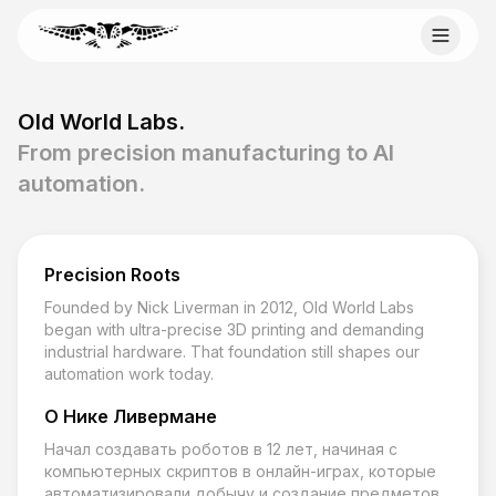
Skip to content
Email Old World Labs
Old World Labs.
Send your automation goal, current system, constraints,
From precision manufacturing to AI
and timeline to info@oldworldlabs.com.
automation.
info@oldworldlabs.com
Precision Roots
Главная
Founded by Nick Liverman in 2012, Old World Labs
О нас
began with ultra-precise 3D printing and demanding
Услуги
industrial hardware. That foundation still shapes our
Блог
automation work today.
Контакты
О Нике Ливермане
Начал создавать роботов в 12 лет, начиная с
компьютерных скриптов в онлайн-играх, которые
автоматизировали добычу и создание предметов.