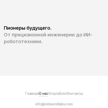
Пионеры будущего.
От прецизионной инженерии до ИИ-
робототехники.
Производство микрофлюидных устройств
Главная
О нас
Услуги
Блог
Контакты
info@oldworldlabs.com