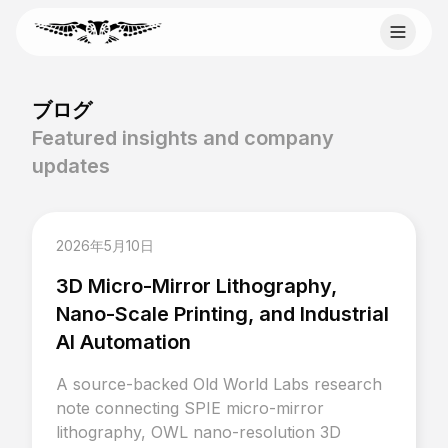
Skip to content
Email Old World Labs
ブログ
Send your automation goal, current system, constraints,
Featured insights and company
and timeline to info@oldworldlabs.com.
updates
info@oldworldlabs.com
2026年5月10日
ホーム
3D Micro-Mirror Lithography,
会社概要
サービス
Nano-Scale Printing, and Industrial
ブログ
AI Automation
お問い合わせ
A source-backed Old World Labs research
note connecting SPIE micro-mirror
lithography, OWL nano-resolution 3D